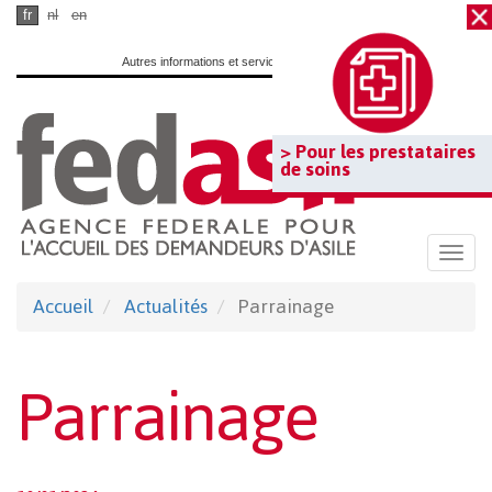
Passer
fr
nl
en
au
Autres informations et services officiels :
www.belgium.be
contenu
principal
> Pour les prestataires
de soins
Togg
navi
Accueil
Actualités
Parrainage
Parrainage