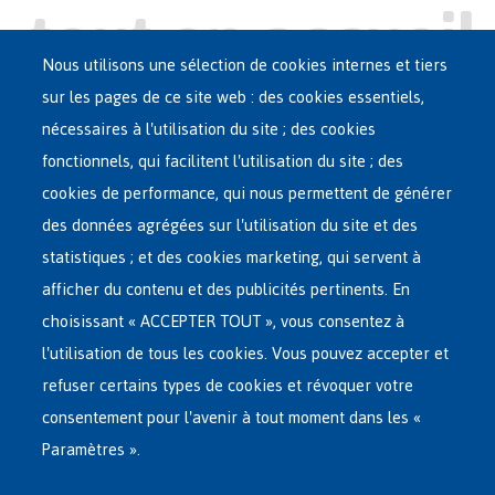
Nous utilisons une sélection de cookies internes et tiers
sur les pages de ce site web : des cookies essentiels,
nécessaires à l'utilisation du site ; des cookies
Main
ASILE EN BELGIQUE
fonctionnels, qui facilitent l'utilisation du site ; des
French
cookies de performance, qui nous permettent de générer
RÉSEAU D'ACCUEIL
Menu
des données agrégées sur l'utilisation du site et des
statistiques ; et des cookies marketing, qui servent à
RETOUR VOLONTAIRE
afficher du contenu et des publicités pertinents. En
choisissant « ACCEPTER TOUT », vous consentez à
INTERNATIONAL
l'utilisation de tous les cookies. Vous pouvez accepter et
À PROPOS DE FEDASIL
refuser certains types de cookies et révoquer votre
consentement pour l'avenir à tout moment dans les «
Paramètres ».
Siège central de Fedasil