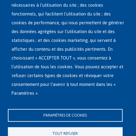
nécessaires à l'utilisation du site ; des cookies
Main
ASILE EN BELGIQUE
fonctionnels, qui facilitent l'utilisation du site ; des
French
cookies de performance, qui nous permettent de générer
RÉSEAU D'ACCUEIL
Menu
des données agrégées sur l'utilisation du site et des
statistiques ; et des cookies marketing, qui servent à
RETOUR VOLONTAIRE
afficher du contenu et des publicités pertinents. En
choisissant « ACCEPTER TOUT », vous consentez à
INTERNATIONAL
l'utilisation de tous les cookies. Vous pouvez accepter et
À PROPOS DE FEDASIL
refuser certains types de cookies et révoquer votre
consentement pour l'avenir à tout moment dans les «
Paramètres ».
Siège central de Fedasil
Rue des Chartreux 21 , 1000 Bruxelles
PARAMÈTRES DE COOKIES
E-mail : info@fedasil.be • T : +32-(0)2-213 44 11 • F : +32-(0)2-213 44 22
Vie privée, copyright et disclaimer
|
Déclaration d'accessibilité
|
TOUT REFUSER