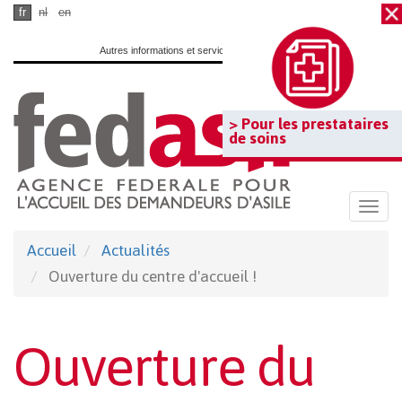
Passer
fr
nl
en
au
Autres informations et services officiels :
www.belgium.be
contenu
principal
> Pour les prestataires
de soins
Togg
navi
Accueil
Actualités
Ouverture du centre d'accueil !
Ouverture du