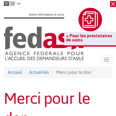
Passer
fr
nl
en
au
Autres informations et services officiels :
www.belgium.be
contenu
principal
> Pour les prestataires
de soins
Togg
navi
Accueil
Actualités
Merci pour le don
Merci pour le