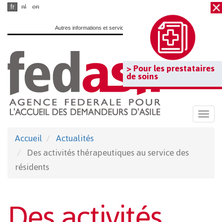
Passer
fr
nl
en
au
Autres informations et services officiels :
www.belgium.be
contenu
principal
> Pour les prestataires
de soins
Togg
navi
Accueil
Actualités
Des activités thérapeutiques au service des
résidents
Des activités