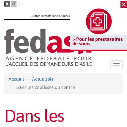
Passer
fr
nl
en
au
Autres informations et services officiels :
www.belgium.be
contenu
principal
> Pour les prestataires
de soins
Togg
navi
Accueil
Actualités
Dans les coulisses du centre
Dans les