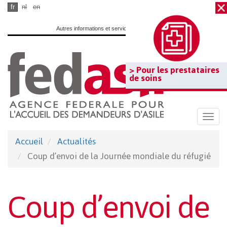
Passer
fr
nl
en
au
Autres informations et services officiels :
www.belgium.be
contenu
principal
> Pour les prestataires
de soins
Togg
navi
Accueil
Actualités
Coup d’envoi de la Journée mondiale du réfugié
Coup d’envoi de