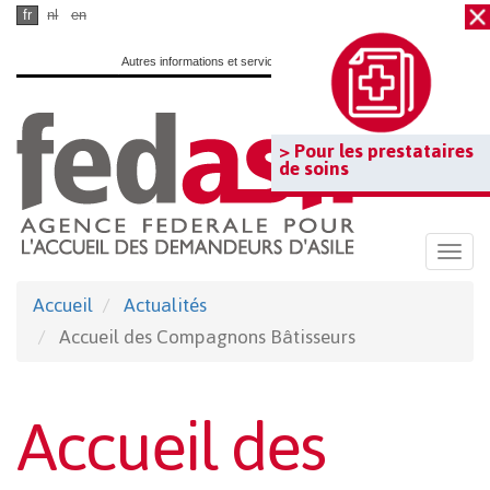
Passer
fr
nl
en
au
Autres informations et services officiels :
www.belgium.be
contenu
principal
> Pour les prestataires
de soins
Togg
navi
Accueil
Actualités
Accueil des Compagnons Bâtisseurs
Accueil des