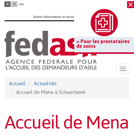
Passer
fr
nl
en
au
Autres informations et services officiels :
www.belgium.be
contenu
principal
> Pour les prestataires
de soins
Togg
navi
Accueil
Actualités
Accueil de Mena à Schaerbeek
Accueil de Mena