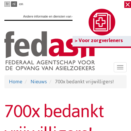
Ga
fr
nl
en
naar
Andere informatie en diensten van de overheid:
www.belgium.be
hoofdinhoud
> Voor zorgverleners
Togg
navi
Home
Nieuws
700x bedankt vrijwilligers!
700x bedankt