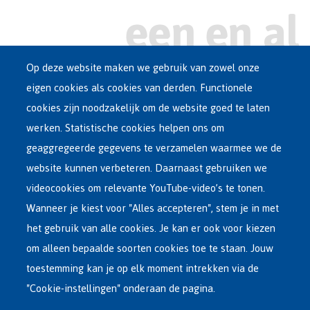
Op deze website maken we gebruik van zowel onze
eigen cookies als cookies van derden. Functionele
Main
ASIEL IN BELGIË
cookies zijn noodzakelijk om de website goed te laten
Dutch
werken. Statistische cookies helpen ons om
OPVANGNETWERK
Menu
geaggregeerde gegevens te verzamelen waarmee we de
website kunnen verbeteren. Daarnaast gebruiken we
VRIJWILLIGE TERUGKEER
videocookies om relevante YouTube-video’s te tonen.
Wanneer je kiest voor "Alles accepteren", stem je in met
INTERNATIONAAL
het gebruik van alle cookies. Je kan er ook voor kiezen
OVER FEDASIL
om alleen bepaalde soorten cookies toe te staan. Jouw
toestemming kan je op elk moment intrekken via de
"Cookie-instellingen" onderaan de pagina.