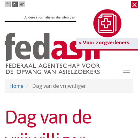
Ga
fr
nl
en
naar
Andere informatie en diensten van de overheid:
www.belgium.be
hoofdinhoud
> Voor zorgverleners
Togg
navi
Home
Dag van de vrijwilliger
Dag van de