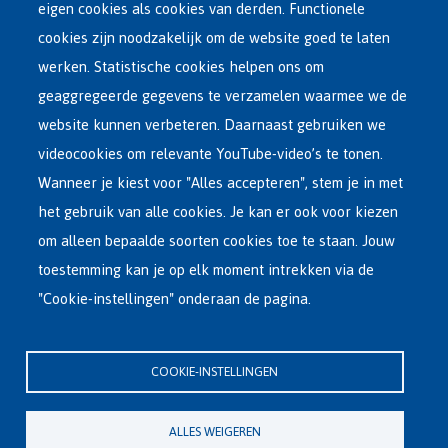
eigen cookies als cookies van derden. Functionele
Main
ASIEL IN BELGIË
cookies zijn noodzakelijk om de website goed te laten
Dutch
werken. Statistische cookies helpen ons om
OPVANGNETWERK
Menu
geaggregeerde gegevens te verzamelen waarmee we de
website kunnen verbeteren. Daarnaast gebruiken we
VRIJWILLIGE TERUGKEER
videocookies om relevante YouTube-video’s te tonen.
Wanneer je kiest voor "Alles accepteren", stem je in met
INTERNATIONAAL
het gebruik van alle cookies. Je kan er ook voor kiezen
OVER FEDASIL
om alleen bepaalde soorten cookies toe te staan. Jouw
toestemming kan je op elk moment intrekken via de
"Cookie-instellingen" onderaan de pagina.
Hoofdzetel Fedasil
Kartuizersstraat 21 , 1000 Brussel
COOKIE-INSTELLINGEN
Email : info@fedasil.be • T : +32-(0)2-213 44 11 • F : +32-(0)2-213 44 22
Privacy, copyright en disclaimer
|
Toegankelijkheidsverklaring
|
ALLES WEIGEREN
Cookieverklaring