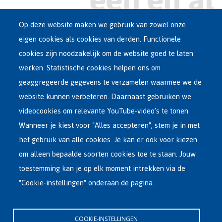
Op deze website maken we gebruik van zowel onze
eigen cookies als cookies van derden. Functionele
Main
ASIEL IN BELGIË
cookies zijn noodzakelijk om de website goed te laten
Dutch
werken. Statistische cookies helpen ons om
OPVANGNETWERK
Menu
geaggregeerde gegevens te verzamelen waarmee we de
website kunnen verbeteren. Daarnaast gebruiken we
VRIJWILLIGE TERUGKEER
videocookies om relevante YouTube-video’s te tonen.
Wanneer je kiest voor "Alles accepteren", stem je in met
INTERNATIONAAL
het gebruik van alle cookies. Je kan er ook voor kiezen
OVER FEDASIL
om alleen bepaalde soorten cookies toe te staan. Jouw
toestemming kan je op elk moment intrekken via de
"Cookie-instellingen" onderaan de pagina.
Hoofdzetel Fedasil
Kartuizersstraat 21 , 1000 Brussel
COOKIE-INSTELLINGEN