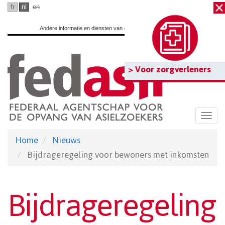
Ga
fr
nl
en
naar
Andere informatie en diensten van de overheid:
www.belgium.be
hoofdinhoud
> Voor zorgverleners
Togg
navi
Home
Nieuws
Bijdrageregeling voor bewoners met inkomsten
Bijdrageregeling