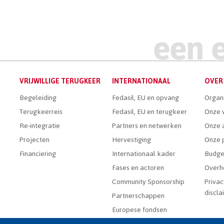
VRIJWILLIGE TERUGKEER
INTERNATIONAAL
OVER 
Begeleiding
Fedasil, EU en opvang
Organ
Terugkeerreis
Fedasil, EU en terugkeer
Onze 
Re-integratie
Partners en netwerken
Onze a
Projecten
Hervestiging
Onze 
Financiering
Internationaal kader
Budge
Fases en actoren
Overh
Community Sponsorship
Privac
discla
Partnerschappen
Europese fondsen