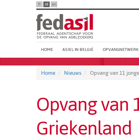
Ga
fr
nl
en
naar
hoofdinhoud
Main
HOME
ASIEL IN BELGIË
OPVANGNETWERK
Dutch
Menu
Home
Nieuws
Opvang van 11 jonge
Opvang van 1
Griekenland