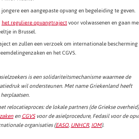
 jongere een aangepaste opvang en begeleiding te geven.
n
het reguliere opvangtraject
voor volwassenen en gaan me
ltje in Brussel.
raject en zullen een verzoek om internationale bescherming
t Vreemdelingenzaken en het CGVS.
 asielzoekers is een solidariteitsmechanisme waarmee de
ratiedruk wil ondersteunen. Met name Griekenland heeft
herplaatsen.
het relocatieproces: de lokale partners (de Griekse overheid)
zaken
en
CGVS
voor de asielprocedure, Fedasil voor de opv
nationale organisaties (
EASO
,
UNHCR
,
IOM
).