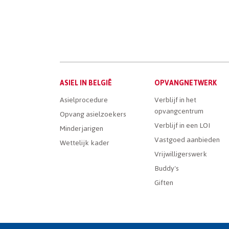
Main
ASIEL IN BELGIË
OPVANGNETWERK
Dutch
Asielprocedure
Verblijf in het
opvangcentrum
Menu
Opvang asielzoekers
Verblijf in een LOI
Minderjarigen
Vastgoed aanbieden
Wettelijk kader
Vrijwilligerswerk
Buddy's
Giften