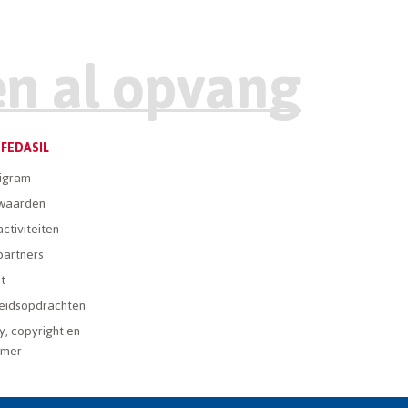
FEDASIL
igram
waarden
ctiviteiten
partners
t
eidsopdrachten
y, copyright en
imer