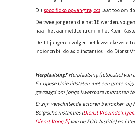
Dit
specifieke opvangtraject
laat toe om de
De twee jongeren die net 18 werden, volge
naar het aanmeldcentrum in het Klein Kastee
De 11 jongeren volgen het klassieke asielt
indienen bij de asielinstanties - de Diens
Herplaatsing?
Herplaatsing (relocatie) van
Europese Unie lidstaten met een grote mig
gevraagd om jonge kwetsbare migranten te 
Er zijn verschillende actoren betrokken bij 
Belgische instanties (
Dienst Vreemdelingen
Dienst Voogdij
van de FOD Justitie) en inter