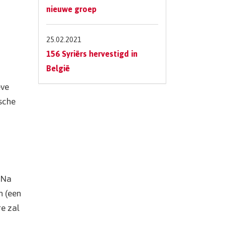
nieuwe groep
25.02.2021
156 Syriërs hervestigd in
België
eve
sche
 Na
n (een
e zal