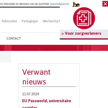
re informatie en diensten van de overheid:
www.belgium.be
Publicaties
Pedagogie
Werken bij Fedasil
Zoeken
> Voor zorgverleners
CONTACT
Verwant
nieuws
11.07.2024
EU Passworld, universitaire
corridor