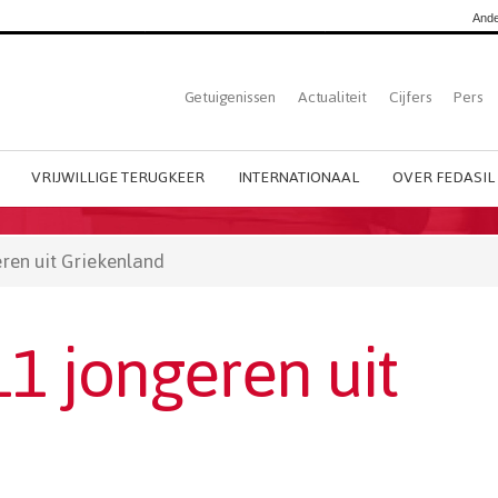
Ande
Top
Getuigenissen
Actualiteit
Cijfers
Pers
Dutch
menu
VRIJWILLIGE TERUGKEER
INTERNATIONAAL
OVER FEDASIL
ren uit Griekenland
1 jongeren uit