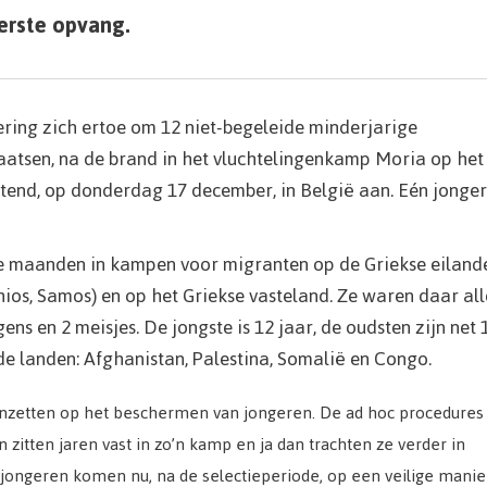
eerste opvang.
ring zich ertoe om 12 niet-begeleide minderjarige
aatsen, na de brand in het vluchtelingenkamp Moria op het
tend, op donderdag 17 december, in België aan. Eén jonger
e maanden in kampen voor migranten op de Griekse eiland
ios, Samos) en op het Griekse vasteland. Ze waren daar all
ns en 2 meisjes. De jongste is 12 jaar, de oudsten zijn net 
de landen: Afghanistan, Palestina, Somalië en Congo.
 inzetten op het beschermen van jongeren. De ad hoc procedures
 zitten jaren vast in zo’n kamp en ja dan trachten ze verder in
e jongeren komen nu, na de selectieperiode, op een veilige manie