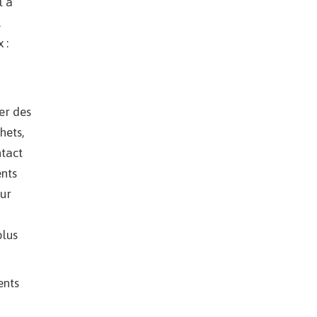
l a
.
 :
ser des
hets,
ntact
ents
our
plus
ents