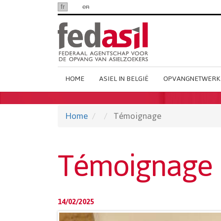
Ga
fr
nl
en
naar
hoofdinhoud
Main
HOME
ASIEL IN BELGIË
OPVANGNETWERK
Dutch
Menu
Home
Témoignage
Témoignage
14/02/2025