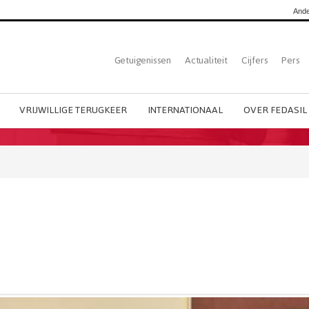
Ande
Top
Getuigenissen
Actualiteit
Cijfers
Pers
Dutch
menu
VRIJWILLIGE TERUGKEER
INTERNATIONAAL
OVER FEDASIL