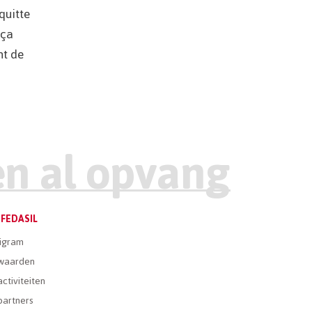
quitte
 ça
nt de
FEDASIL
igram
waarden
ctiviteiten
partners