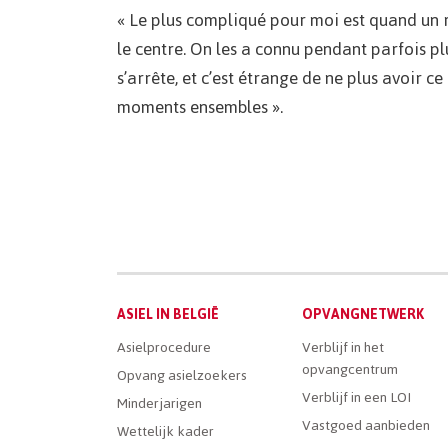
« Le plus compliqué pour moi est quand un r
le centre. On les a connu pendant parfois plus
s’arrête, et c’est étrange de ne plus avoir 
moments ensembles ».
Main
ASIEL IN BELGIË
OPVANGNETWERK
Dutch
Asielprocedure
Verblijf in het
opvangcentrum
Menu
Opvang asielzoekers
Verblijf in een LOI
Minderjarigen
Vastgoed aanbieden
Wettelijk kader