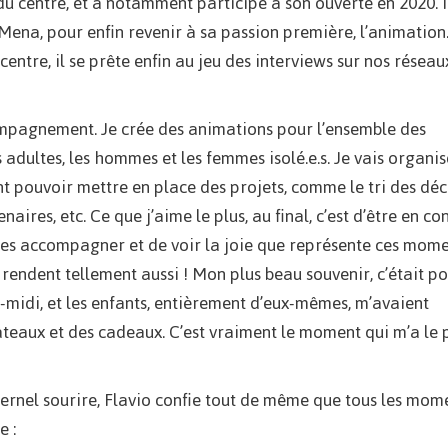
 du centre, et a notamment participé à son ouverte en 2020. I
Mena, pour enfin revenir à sa passion première, l’animation
entre, il se prête enfin au jeu des interviews sur nos réseaux
ompagnement. Je crée des animations pour l’ensemble des
es adultes, les hommes et les femmes isolé.e.s. Je vais organi
ent pouvoir mettre en place des projets, comme le tri des déc
ires, etc. Ce que j’aime le plus, au final, c’est d’être en co
 les accompagner et de voir la joie que représente ces mom
 rendent tellement aussi ! Mon plus beau souvenir, c’était p
s-midi, et les enfants, entièrement d’eux-mêmes, m’avaient
âteaux et des cadeaux. C’est vraiment le moment qui m’a le 
ternel sourire, Flavio confie tout de même que tous les mom
e :