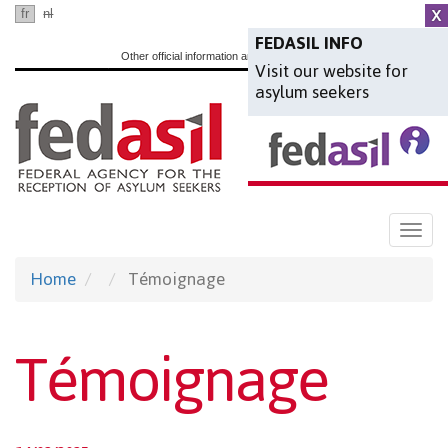
Skip
fr
nl
en
to
FEDASIL INFO
Other official information and services:
www.belgium.be
Visit our website for
main
asylum seekers
content
Togg
navi
Home
Témoignage
Témoignage