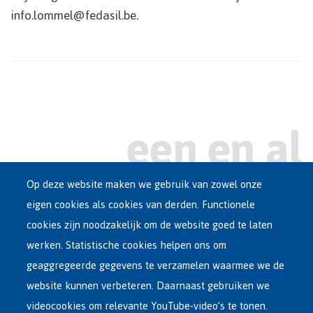
info.lommel@fedasil.be.
Op deze website maken we gebruik van zowel onze
eigen cookies als cookies van derden. Functionele
Main
ASIEL IN BELGIË
cookies zijn noodzakelijk om de website goed te laten
Dutch
werken. Statistische cookies helpen ons om
OPVANGNETWERK
Menu
geaggregeerde gegevens te verzamelen waarmee we de
website kunnen verbeteren. Daarnaast gebruiken we
VRIJWILLIGE TERUGKEER
videocookies om relevante YouTube-video’s te tonen.