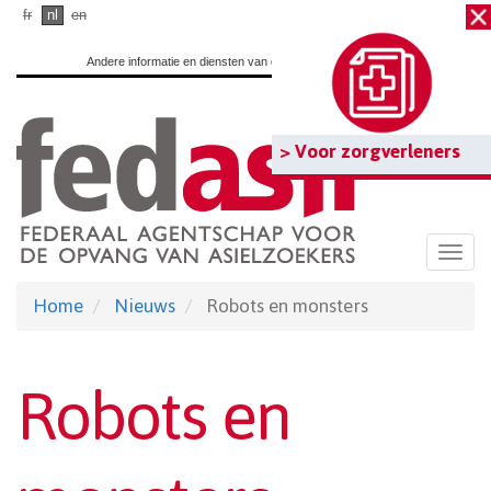
Ga
fr
nl
en
naar
Andere informatie en diensten van de overheid:
www.belgium.be
hoofdinhoud
> Voor zorgverleners
Togg
navi
Home
Nieuws
Robots en monsters
Robots en