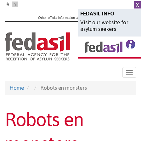
Skip
fr
nl
en
to
FEDASIL INFO
Other official information and services:
www.belgium.be
Visit our website for
main
asylum seekers
content
Togg
navi
Home
Robots en monsters
Robots en