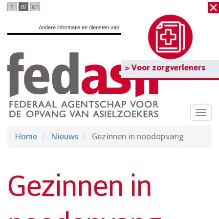
Ga
fr
nl
en
naar
Andere informatie en diensten van de overheid:
www.belgium.be
hoofdinhoud
> Voor zorgverleners
Togg
navi
Home
Nieuws
Gezinnen in noodopvang
Gezinnen in