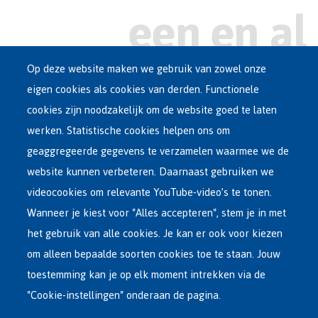
Op deze website maken we gebruik van zowel onze
eigen cookies als cookies van derden. Functionele
Main
ASIEL IN BELGIË
cookies zijn noodzakelijk om de website goed te laten
Dutch
werken. Statistische cookies helpen ons om
OPVANGNETWERK
Menu
geaggregeerde gegevens te verzamelen waarmee we de
website kunnen verbeteren. Daarnaast gebruiken we
VRIJWILLIGE TERUGKEER
videocookies om relevante YouTube-video’s te tonen.
Wanneer je kiest voor "Alles accepteren", stem je in met
INTERNATIONAAL
het gebruik van alle cookies. Je kan er ook voor kiezen
OVER FEDASIL
om alleen bepaalde soorten cookies toe te staan. Jouw
toestemming kan je op elk moment intrekken via de
"Cookie-instellingen" onderaan de pagina.