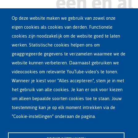
Op deze website maken we gebruik van zowel onze
eigen cookies als cookies van derden. Functionele
Main
ASIEL IN BELGIË
cookies zijn noodzakelijk om de website goed te laten
Dutch
werken. Statistische cookies helpen ons om
OPVANGNETWERK
Menu
geaggregeerde gegevens te verzamelen waarmee we de
website kunnen verbeteren. Daarnaast gebruiken we
VRIJWILLIGE TERUGKEER
videocookies om relevante YouTube-video’s te tonen.
Wanneer je kiest voor "Alles accepteren", stem je in met
INTERNATIONAAL
het gebruik van alle cookies. Je kan er ook voor kiezen
OVER FEDASIL
om alleen bepaalde soorten cookies toe te staan. Jouw
toestemming kan je op elk moment intrekken via de
"Cookie-instellingen" onderaan de pagina.
Hoofdzetel Fedasil
Kartuizersstraat 21 , 1000 Brussel