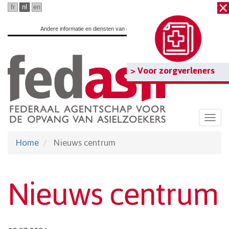
Ga
fr
nl
en
naar
Andere informatie en diensten van de overheid:
www.belgium.be
hoofdinhoud
> Voor zorgverleners
Togg
navi
Home
Nieuws centrum
Nieuws centrum