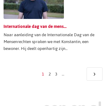
Internationale dag van de mensenrechten door de ogen van Konstantin
Naar aanleiding van de Internationale Dag van de
Mensenrechten spraken we met Konstantin, een
bewoner. Hij deelt openhartig zijn...
Pagination
›
Ne
1
2
3
…
Current
Page
Page
page
pa