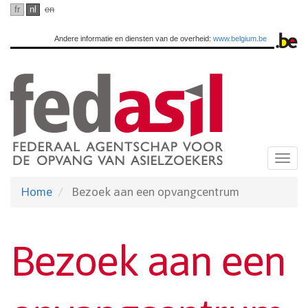
Ga
fr
nl
en
naar
Andere informatie en diensten van de overheid:
www.belgium.be
hoofdinhoud
Togg
navi
Home
Bezoek aan een opvangcentrum
Bezoek aan een