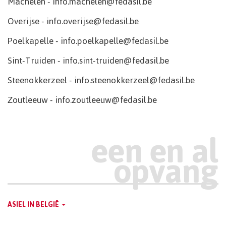
Machelen - info.machelen@fedasil.be
Overijse - info.overijse@fedasil.be
Poelkapelle - info.poelkapelle@fedasil.be
Sint-Truiden - info.sint-truiden@fedasil.be
Steenokkerzeel - info.steenokkerzeel@fedasil.be
Zoutleeuw - info.zoutleeuw@fedasil.be
Main
ASIEL IN BELGIË
Dutch