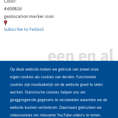
Color:
#d0082d
geolocation marker icon:
Subscribe to Fedasil
Op deze website maken we gebruik van zowel onze
eigen cookies als cookies van derden. Functionele
Main
ASIEL IN BELGIË
cookies zijn noodzakelijk om de website goed te laten
Dutch
werken. Statistische cookies helpen ons om
OPVANGNETWERK
Menu
geaggregeerde gegevens te verzamelen waarmee we de
website kunnen verbeteren. Daarnaast gebruiken we
VRIJWILLIGE TERUGKEER
videocookies om relevante YouTube-video’s te tonen.