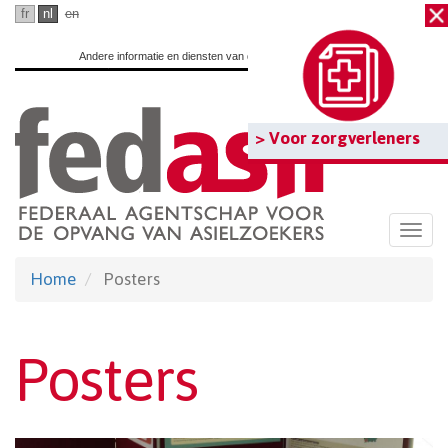
Ga
fr
nl
en
naar
Andere informatie en diensten van de overheid:
www.belgium.be
hoofdinhoud
> Voor zorgverleners
Togg
navi
Home
Posters
Posters