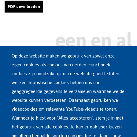
PDF downloaden
Op deze website maken we gebruik van zowel onze
eigen cookies als cookies van derden. Functionele
Main
ASIEL IN BELGIË
cookies zijn noodzakelijk om de website goed te laten
Dutch
werken. Statistische cookies helpen ons om
OPVANGNETWERK
Menu
geaggregeerde gegevens te verzamelen waarmee we de
website kunnen verbeteren. Daarnaast gebruiken we
VRIJWILLIGE TERUGKEER
videocookies om relevante YouTube-video’s te tonen.
Wanneer je kiest voor "Alles accepteren", stem je in met
INTERNATIONAAL
het gebruik van alle cookies. Je kan er ook voor kiezen
OVER FEDASIL
om alleen bepaalde soorten cookies toe te staan. Jouw