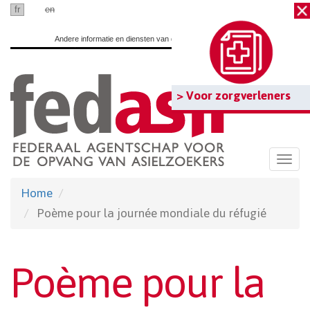
Ga
fr
nl
en
naar
Andere informatie en diensten van de overheid:
www.belgium.be
hoofdinhoud
> Voor zorgverleners
Togg
navi
Home
Poème pour la journée mondiale du réfugié
Poème pour la