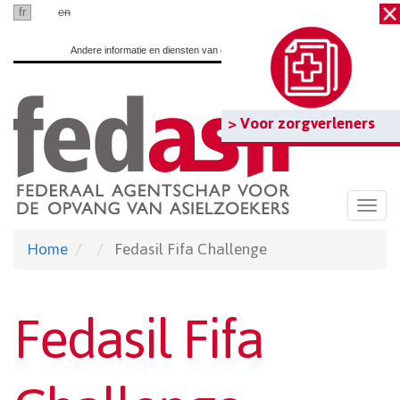
Ga
fr
nl
en
naar
Andere informatie en diensten van de overheid:
www.belgium.be
hoofdinhoud
> Voor zorgverleners
Togg
navi
Home
Fedasil Fifa Challenge
Fedasil Fifa