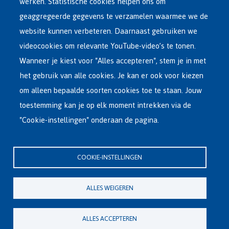
Dutch
werken. Statistische cookies helpen ons om
OPVANGNETWERK
Menu
geaggregeerde gegevens te verzamelen waarmee we de
website kunnen verbeteren. Daarnaast gebruiken we
VRIJWILLIGE TERUGKEER
videocookies om relevante YouTube-video’s te tonen.
Wanneer je kiest voor "Alles accepteren", stem je in met
INTERNATIONAAL
het gebruik van alle cookies. Je kan er ook voor kiezen
OVER FEDASIL
om alleen bepaalde soorten cookies toe te staan. Jouw
toestemming kan je op elk moment intrekken via de
"Cookie-instellingen" onderaan de pagina.
Hoofdzetel Fedasil
Kartuizersstraat 21 , 1000 Brussel
COOKIE-INSTELLINGEN
Email : info@fedasil.be • T : +32-(0)2-213 44 11 • F : +32-(0)2-213 44 22
Privacy, copyright en disclaimer
|
Toegankelijkheidsverklaring
|
ALLES WEIGEREN
Cookieverklaring
Cookie-instellingen
ALLES ACCEPTEREN