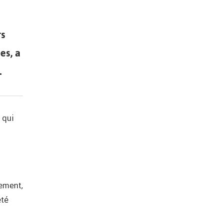
rs
es, a
.
 qui
lement,
été