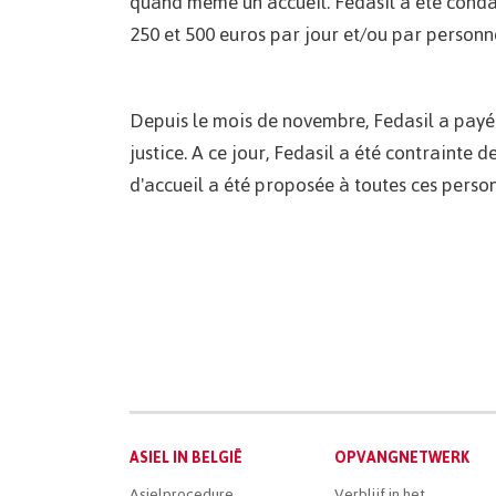
quand même un accueil. Fedasil a été condam
250 et 500 euros par jour et/ou par personne
Depuis le mois de novembre, Fedasil a payé 
justice. A ce jour, Fedasil a été contrainte
d'accueil a été proposée à toutes ces perso
Main
ASIEL IN BELGIË
OPVANGNETWERK
Asielprocedure
Verblijf in het