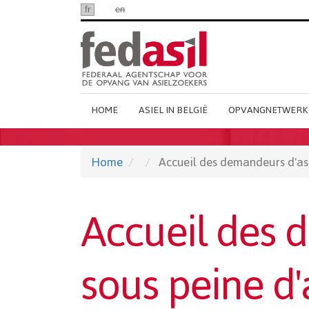
Ga
fr
nl
en
naar
hoofdinhoud
Main
HOME
ASIEL IN BELGIË
OPVANGNETWERK
Dutch
Menu
Home
Accueil des demandeurs d'asil
Accueil des 
sous peine d'