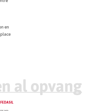
entre
on en
 place
FEDASIL
igram