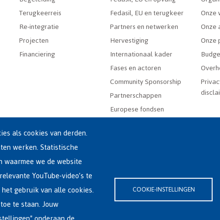
Terugkeerreis
Fedasil, EU en terugkeer
Onze 
Re-integratie
Partners en netwerken
Onze a
Projecten
Hervestiging
Onze 
Financiering
Internationaal kader
Budge
Fases en actoren
Overh
Community Sponsorship
Privac
discla
Partnerschappen
Europese fondsen
es als cookies van derden.
aten werken. Statistische
en waarmee we de website
relevante YouTube-video’s te
(0)2-213 44 22
 het gebruik van alle cookies.
COOKIE-INSTELLINGEN
rklaring
|
Cookieverklaring
toe te staan. Jouw
stellingen" onderaan de