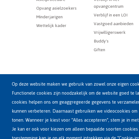
Dutch
opvangcentrum
Menu
Opvang asielzoekers
Verblijf in een LOI
Minderjarigen
Vastgoed aanbieden
Wettelijk kader
Vrijwilligerswerk
Buddy's
Giften
Op deze website maken we gebruik van zowel onze eigen cooki
Functionele cookies zijn noodzakelijk om de website goed te l
Hoofdzetel Fedasil
cookies helpen ons om geaggregeerde gegevens te verzamel
Kartuizersstraat 21 , 1000 Brussel
kunnen verbeteren. Daarnaast gebruiken we videocookies om 
Email : info@fedasil.be • T : +32-(0)2-213 44 11 • F : +32-
tonen. Wanneer je kiest voor "Alles accepteren", stem je in met
Privacy, copyright en disclaimer
|
Toegankelijkheidsve
Je kan er ook voor kiezen om alleen bepaalde soorten cookies 
Cookie-instellingen
toestemming kan je op elk moment intrekken via de "Cookie-in