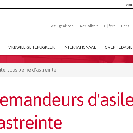
Ande
Top
Getuigenissen
Actualiteit
Cijfers
Pers
Dutch
menu
VRIJWILLIGE TERUGKEER
INTERNATIONAAL
OVER FEDASIL
e, sous peine d'astreinte
demandeurs d'asile
astreinte