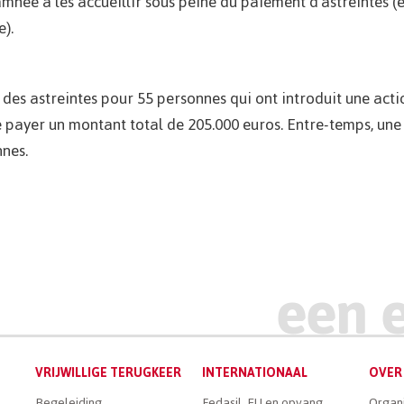
née à les accueillir sous peine du paiement d'astreintes (
).
des astreintes pour 55 personnes qui ont introduit une acti
 de payer un montant total de 205.000 euros. Entre-temps, une
nnes.
VRIJWILLIGE TERUGKEER
INTERNATIONAAL
OVER 
Begeleiding
Fedasil, EU en opvang
Organ