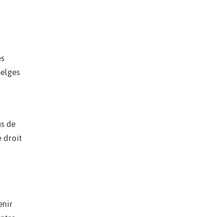
es
belges
us de
e droit
enir