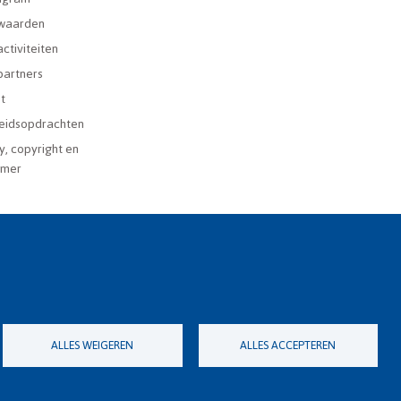
waarden
ctiviteiten
partners
t
eidsopdrachten
y, copyright en
imer
ALLES WEIGEREN
ALLES ACCEPTEREN