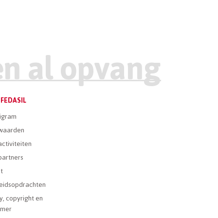
FEDASIL
igram
waarden
ctiviteiten
partners
t
eidsopdrachten
y, copyright en
imer