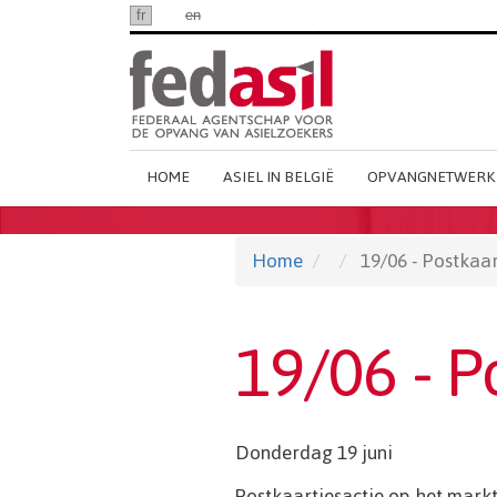
Ga
fr
nl
en
naar
hoofdinhoud
Main
HOME
ASIEL IN BELGIË
OPVANGNETWERK
Dutch
Menu
Home
19/06 - Postkaar
19/06 - P
Donderdag 19 juni
Postkaartjesactie op het markt