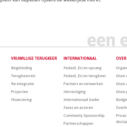
VRIJWILLIGE TERUGKEER
INTERNATIONAAL
OVER 
Begeleiding
Fedasil, EU en opvang
Organ
Terugkeerreis
Fedasil, EU en terugkeer
Onze 
Re-integratie
Partners en netwerken
Onze a
Projecten
Hervestiging
Onze 
Financiering
Internationaal kader
Budge
Fases en actoren
Overh
Community Sponsorship
Privac
discla
Partnerschappen