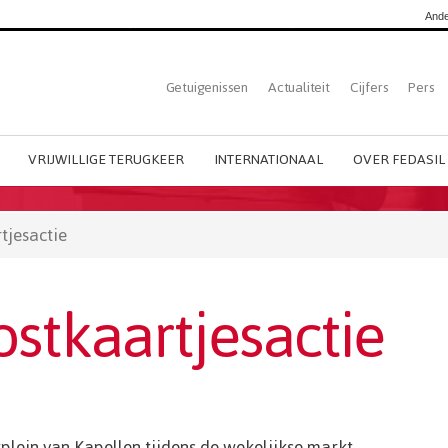
Ande
Top
Getuigenissen
Actualiteit
Cijfers
Pers
Dutch
menu
VRIJWILLIGE TERUGKEER
INTERNATIONAAL
OVER FEDASIL
tjesactie
ostkaartjesactie
plein van Kapellen tijdens de wekelijkse markt.