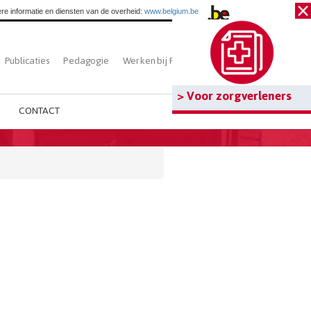
re informatie en diensten van de overheid:
www.belgium.be
Publicaties
Pedagogie
Werken bij Fedasil
Zoeken
> Voor zorgverleners
CONTACT