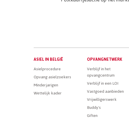
Main
ASIEL IN BELGIË
OPVANGNETWERK
Dutch
Asielprocedure
Verblijf in het
opvangcentrum
Menu
Opvang asielzoekers
Verblijf in een LOI
Minderjarigen
Vastgoed aanbieden
Wettelijk kader
Vrijwilligerswerk
Buddy's
Giften