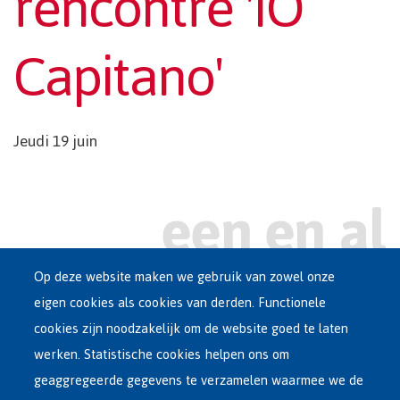
rencontre 'IO
Capitano'
Jeudi 19 juin
Op deze website maken we gebruik van zowel onze
eigen cookies als cookies van derden. Functionele
Main
ASIEL IN BELGIË
cookies zijn noodzakelijk om de website goed te laten
Dutch
werken. Statistische cookies helpen ons om
OPVANGNETWERK
Menu
geaggregeerde gegevens te verzamelen waarmee we de