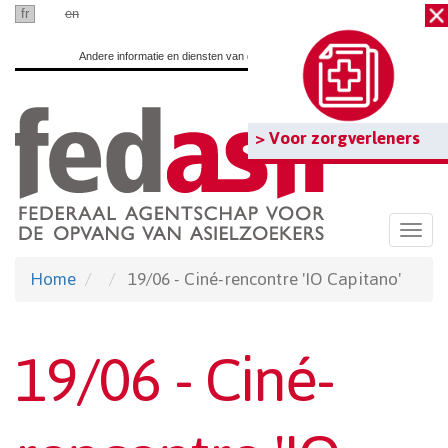
Ga
fr
nl
en
naar
Andere informatie en diensten van de overheid:
www.belgium.be
hoofdinhoud
> Voor zorgverleners
Togg
navi
Home
19/06 - Ciné-rencontre 'IO Capitano'
19/06 - Ciné-