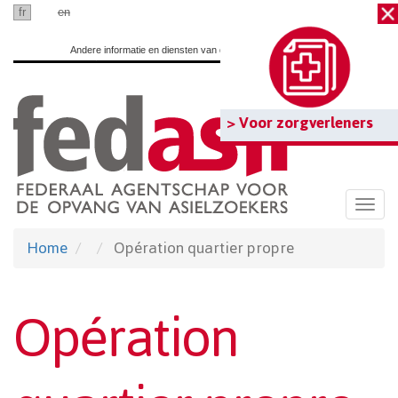
Ga
fr
nl
en
naar
Andere informatie en diensten van de overheid:
www.belgium.be
hoofdinhoud
> Voor zorgverleners
Togg
navi
Home
Opération quartier propre
Opération