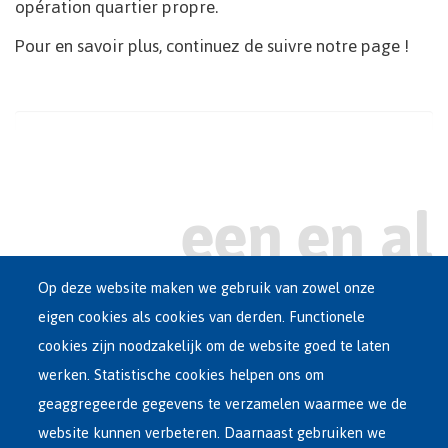
opération quartier propre.
Pour en savoir plus, continuez de suivre notre page !
Op deze website maken we gebruik van zowel onze
eigen cookies als cookies van derden. Functionele
Main
ASIEL IN BELGIË
cookies zijn noodzakelijk om de website goed te laten
Dutch
werken. Statistische cookies helpen ons om
OPVANGNETWERK
Menu
geaggregeerde gegevens te verzamelen waarmee we de
website kunnen verbeteren. Daarnaast gebruiken we
VRIJWILLIGE TERUGKEER