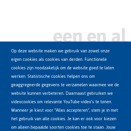
Op deze website maken we gebruik van zowel onze
eigen cookies als cookies van derden. Functionele
Main
ASIEL IN BELGIË
cookies zijn noodzakelijk om de website goed te laten
Dutch
werken. Statistische cookies helpen ons om
OPVANGNETWERK
Menu
geaggregeerde gegevens te verzamelen waarmee we de
website kunnen verbeteren. Daarnaast gebruiken we
VRIJWILLIGE TERUGKEER
videocookies om relevante YouTube-video’s te tonen.
Wanneer je kiest voor "Alles accepteren", stem je in met
INTERNATIONAAL
het gebruik van alle cookies. Je kan er ook voor kiezen
OVER FEDASIL
om alleen bepaalde soorten cookies toe te staan. Jouw