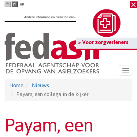
Ga
fr
nl
en
naar
Andere informatie en diensten van de overheid:
www.belgium.be
hoofdinhoud
> Voor zorgverleners
Togg
navi
Home
Nieuws
Payam, een collega in de kijker
Payam, een