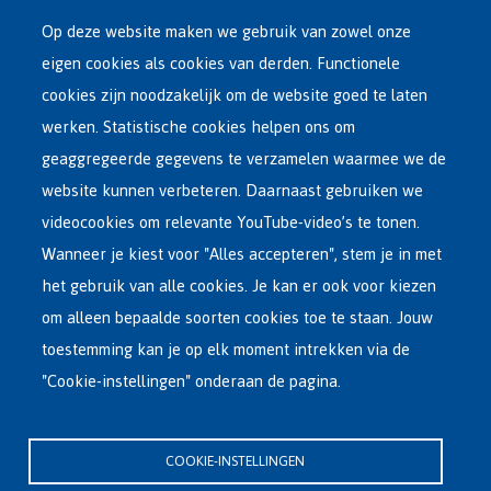
Op deze website maken we gebruik van zowel onze
eigen cookies als cookies van derden. Functionele
Main
ASIEL IN BELGIË
cookies zijn noodzakelijk om de website goed te laten
Dutch
werken. Statistische cookies helpen ons om
OPVANGNETWERK
Menu
geaggregeerde gegevens te verzamelen waarmee we de
website kunnen verbeteren. Daarnaast gebruiken we
VRIJWILLIGE TERUGKEER
videocookies om relevante YouTube-video’s te tonen.
Wanneer je kiest voor "Alles accepteren", stem je in met
INTERNATIONAAL
het gebruik van alle cookies. Je kan er ook voor kiezen
OVER FEDASIL
om alleen bepaalde soorten cookies toe te staan. Jouw
toestemming kan je op elk moment intrekken via de
"Cookie-instellingen" onderaan de pagina.
Hoofdzetel Fedasil
Kartuizersstraat 21 , 1000 Brussel
COOKIE-INSTELLINGEN
Email : info@fedasil.be • T : +32-(0)2-213 44 11 • F : +32-(0)2-213 44 22