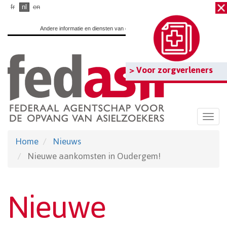
Ga
fr
nl
en
naar
Andere informatie en diensten van de overheid:
www.belgium.be
hoofdinhoud
> Voor zorgverleners
Togg
navi
Home
Nieuws
Nieuwe aankomsten in Oudergem!
Nieuwe