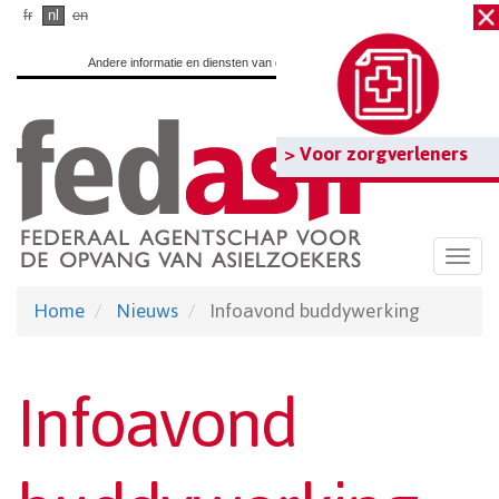
Ga
fr
nl
en
naar
Andere informatie en diensten van de overheid:
www.belgium.be
hoofdinhoud
> Voor zorgverleners
Togg
navi
Home
Nieuws
Infoavond buddywerking
Infoavond