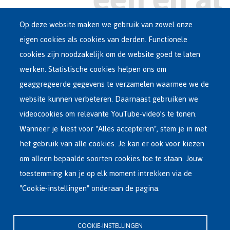
Op deze website maken we gebruik van zowel onze
eigen cookies als cookies van derden. Functionele
Main
ASIEL IN BELGIË
cookies zijn noodzakelijk om de website goed te laten
Dutch
werken. Statistische cookies helpen ons om
OPVANGNETWERK
Menu
geaggregeerde gegevens te verzamelen waarmee we de
website kunnen verbeteren. Daarnaast gebruiken we
VRIJWILLIGE TERUGKEER
videocookies om relevante YouTube-video’s te tonen.
Wanneer je kiest voor "Alles accepteren", stem je in met
INTERNATIONAAL
het gebruik van alle cookies. Je kan er ook voor kiezen
OVER FEDASIL
om alleen bepaalde soorten cookies toe te staan. Jouw
toestemming kan je op elk moment intrekken via de
"Cookie-instellingen" onderaan de pagina.
Hoofdzetel Fedasil
Kartuizersstraat 21 , 1000 Brussel
COOKIE-INSTELLINGEN