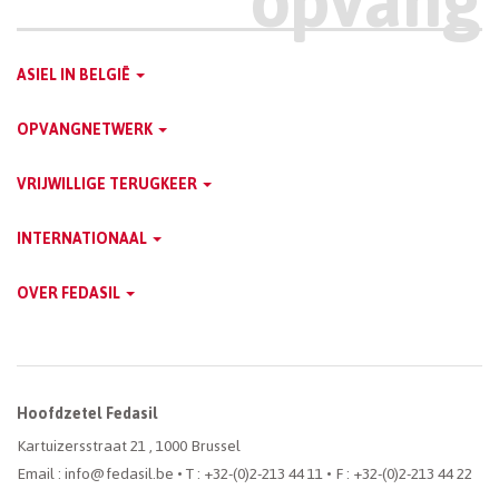
Main
ASIEL IN BELGIË
Dutch
OPVANGNETWERK
Menu
VRIJWILLIGE TERUGKEER
INTERNATIONAAL
OVER FEDASIL
Hoofdzetel Fedasil
Kartuizersstraat 21 , 1000 Brussel
Email : info@fedasil.be • T : +32-(0)2-213 44 11 • F : +32-(0)2-213 44 22