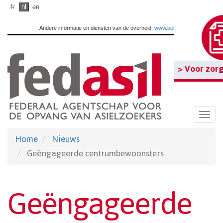
Ga
fr
nl
en
naar
Andere informatie en diensten van de overheid:
www.belgium.be
hoofdinhoud
> Voor zorg
Togg
navi
Home
Nieuws
Geëngageerde centrumbewoonsters
Geëngageerde