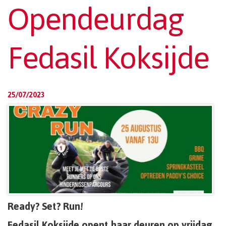
Opendeurdag
Fedasil Koksijde
25/07/2023
Ready? Set? Run!
Fedasil Koksijde opent haar deuren op vrijdag