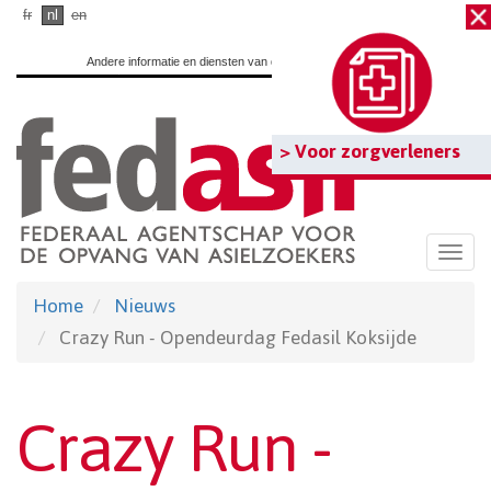
Ga
fr
nl
en
naar
Andere informatie en diensten van de overheid:
www.belgium.be
hoofdinhoud
> Voor zorgverleners
Togg
navi
Home
Nieuws
Crazy Run - Opendeurdag Fedasil Koksijde
Crazy Run -