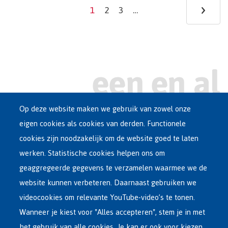
›
Ne
1
2
3
…
Current
Page
Page
page
pa
Op deze website maken we gebruik van zowel onze
eigen cookies als cookies van derden. Functionele
Main
ASIEL IN BELGIË
cookies zijn noodzakelijk om de website goed te laten
Dutch
werken. Statistische cookies helpen ons om
OPVANGNETWERK
Menu
geaggregeerde gegevens te verzamelen waarmee we de
website kunnen verbeteren. Daarnaast gebruiken we
VRIJWILLIGE TERUGKEER
videocookies om relevante YouTube-video’s te tonen.
Wanneer je kiest voor "Alles accepteren", stem je in met
INTERNATIONAAL
het gebruik van alle cookies. Je kan er ook voor kiezen