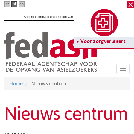
Ga
fr
nl
en
naar
Andere informatie en diensten van de overheid:
www.belgium.be
hoofdinhoud
> Voor zorgverleners
Togg
navi
Home
Nieuws centrum
Nieuws centrum