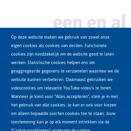
Op deze website maken we gebruik van zowel onze
eigen cookies als cookies van derden. Functionele
Main
ASIEL IN BELGIË
cookies zijn noodzakelijk om de website goed te laten
Dutch
werken. Statistische cookies helpen ons om
OPVANGNETWERK
Menu
geaggregeerde gegevens te verzamelen waarmee we de
website kunnen verbeteren. Daarnaast gebruiken we
VRIJWILLIGE TERUGKEER
videocookies om relevante YouTube-video’s te tonen.
Wanneer je kiest voor "Alles accepteren", stem je in met
INTERNATIONAAL
het gebruik van alle cookies. Je kan er ook voor kiezen
OVER FEDASIL
om alleen bepaalde soorten cookies toe te staan. Jouw
toestemming kan je op elk moment intrekken via de
"Cookie-instellingen" onderaan de pagina.