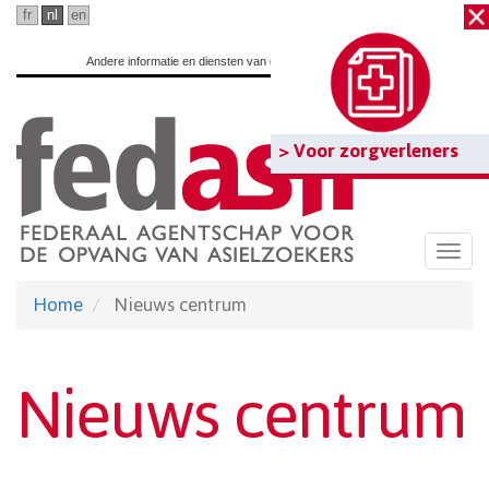
Ga
fr
nl
en
naar
Andere informatie en diensten van de overheid:
www.belgium.be
hoofdinhoud
> Voor zorgverleners
Togg
navi
Home
Nieuws centrum
Nieuws centrum