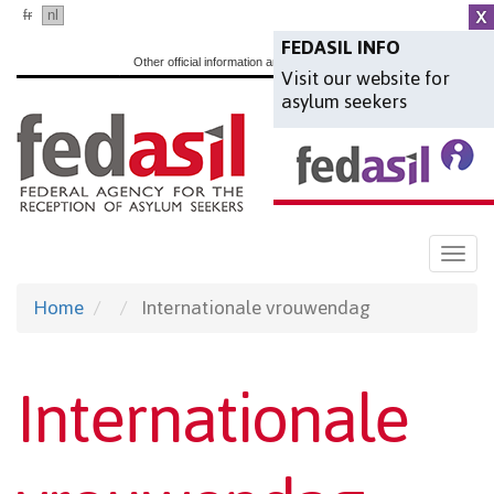
Skip
fr
nl
en
to
FEDASIL INFO
Other official information and services:
www.belgium.be
Visit our website for
main
asylum seekers
content
Togg
navi
Home
Internationale vrouwendag
Internationale