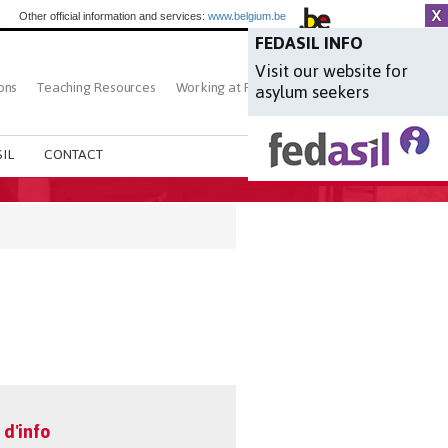
Other official information and services:
www.belgium.be
FEDASIL INFO
Visit our website for
ons
Teaching Resources
Working at Fedasil
Search
asylum seekers
IL
CONTACT
 d'info