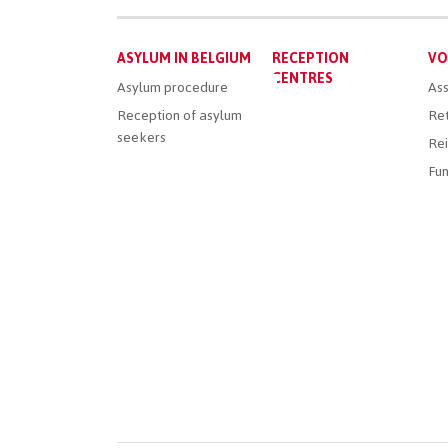
Main
ASYLUM IN BELGIUM
RECEPTION
VO
menu
CENTRES
Asylum procedure
Ass
Reception of asylum
Ret
seekers
Rei
Fun