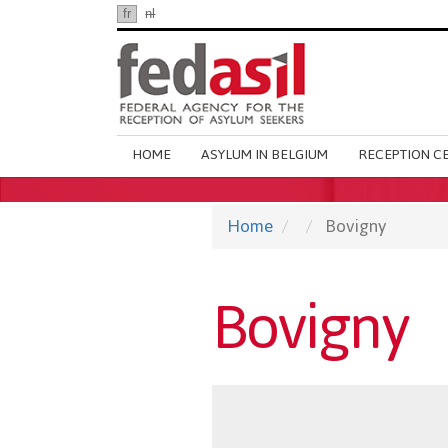
Skip
fr
nl
en
to
main
content
Main
HOME
ASYLUM IN BELGIUM
RECEPTION C
navigation
Home
Bovigny
Bovigny