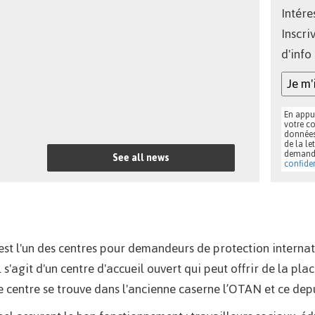
Intére
Inscri
d'info
Je m'
En appu
votre co
données
de la le
demand
See all news
confiden
est l'un des centres pour demandeurs de protection interna
l s'agit d'un centre d'accueil ouvert qui peut offrir de la p
e centre se trouve dans l'ancienne caserne l’OTAN et ce dep