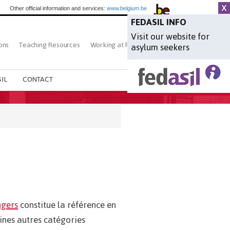
Other official information and services:
www.belgium.be
FEDASIL INFO
Visit our website for
ons
Teaching Resources
Working at Fedasil
Search
asylum seekers
IL
CONTACT
ngers
constitue la référence en
ines autres catégories