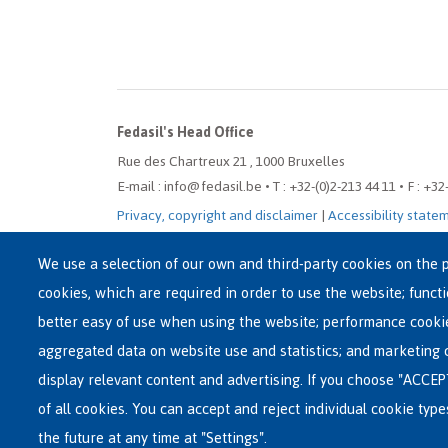
Fedasil's Head Office
Rue des Chartreux 21 , 1000 Bruxelles
E-mail : info@fedasil.be • T : +32-(0)2-213 44 11 • F : +32
Privacy, copyright and disclaimer
|
Accessibility state
Cookie settings
We use a selection of our own and third-party cookies on the p
cookies, which are required in order to use the website; funct
better easy of use when using the website; performance cooki
aggregated data on website use and statistics; and marketing 
display relevant content and advertising. If you choose "ACCEP
of all cookies. You can accept and reject individual cookie typ
the future at any time at "Settings".