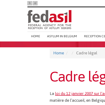
Skip
fr
nl
en
to
main
content
Main
HOME
ASYLUM IN BELGIUM
RECEPTION C
navigation
Home
Cadre légal
Cadre lég
La
loi du 12 janvier 2007 sur l
matière de l’accueil, en Belgiq