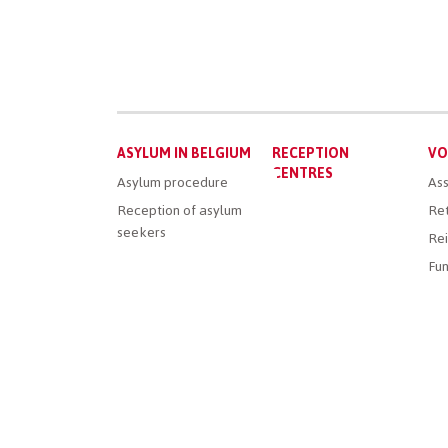
Main
ASYLUM IN BELGIUM
RECEPTION
VO
menu
CENTRES
Asylum procedure
Ass
Reception of asylum
Ret
seekers
Rei
Fun