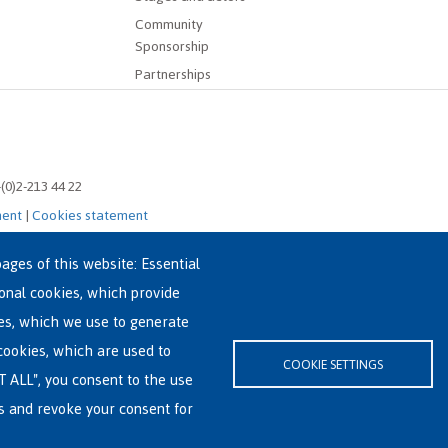
Community
Sponsorship
Partnerships
-(0)2-213 44 22
ment
|
Cookies statement
ages of this website: Essential
ional cookies, which provide
es, which we use to generate
cookies, which are used to
COOKIE SETTINGS
T ALL", you consent to the use
es and revoke your consent for