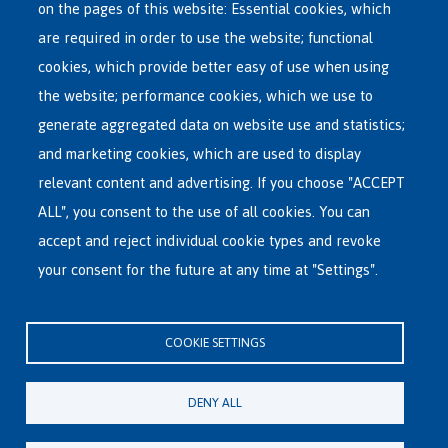
on the pages of this website: Essential cookies, which
Main
are required in order to use the website; functional
ASYLUM IN BELGIUM
menu
cookies, which provide better easy of use when using
RECEPTION CENTRES
the website; performance cookies, which we use to
VOLUNTARY RETURN
generate aggregated data on website use and statistics;
and marketing cookies, which are used to display
INTERNATIONAL
relevant content and advertising. If you choose "ACCEPT
ABOUT FEDASIL
ALL", you consent to the use of all cookies. You can
accept and reject individual cookie types and revoke
your consent for the future at any time at "Settings".
Fedasil's Head Office
Rue des Chartreux 21 , 1000 Bruxelles
COOKIE SETTINGS
E-mail : info@fedasil.be • T : +32-(0)2-213 44 11 • F : +32-(0)2-213 44 22
Privacy, copyright and disclaimer
|
Accessibility statement
|
Cookies
DENY ALL
statement
Cookie settings