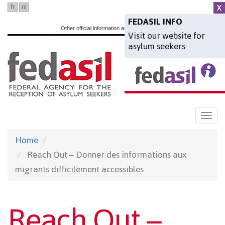
Skip
fr
nl
en
to
FEDASIL INFO
Other official information and services:
www.belgium.be
Visit our website for
main
asylum seekers
content
Togg
navi
Home
Reach Out – Donner des informations aux
migrants difficilement accessibles
Reach Out –