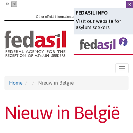
Skip
fr
nl
en
to
FEDASIL INFO
Other official information and services:
www.belgium.be
Visit our website for
main
asylum seekers
content
Togg
navi
Home
Nieuw in België
Nieuw in België