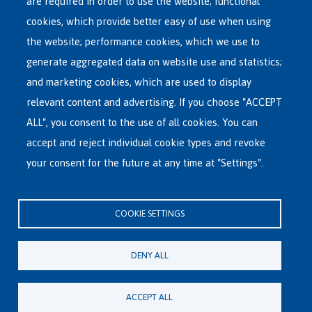
Main
are required in order to use the website; functional
ASYLUM IN BELGIUM
menu
cookies, which provide better easy of use when using
RECEPTION CENTRES
the website; performance cookies, which we use to
VOLUNTARY RETURN
generate aggregated data on website use and statistics;
and marketing cookies, which are used to display
INTERNATIONAL
relevant content and advertising. If you choose "ACCEPT
ABOUT FEDASIL
ALL", you consent to the use of all cookies. You can
accept and reject individual cookie types and revoke
your consent for the future at any time at "Settings".
Fedasil's Head Office
Rue des Chartreux 21 , 1000 Bruxelles
COOKIE SETTINGS
E-mail : info@fedasil.be • T : +32-(0)2-213 44 11 • F : +32-(0)2-213 44 22
Privacy, copyright and disclaimer
|
Accessibility statement
|
Cookies
DENY ALL
statement
Cookie settings
ACCEPT ALL