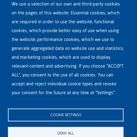
We use a selection of our own and third-party cookies
on the pages of this website: Essential cookies, which
Main
are required in order to use the website; functional
ASYLUM IN BELGIUM
menu
cookies, which provide better easy of use when using
RECEPTION CENTRES
the website; performance cookies, which we use to
VOLUNTARY RETURN
generate aggregated data on website use and statistics;
and marketing cookies, which are used to display
INTERNATIONAL
relevant content and advertising. If you choose "ACCEPT
ABOUT FEDASIL
ALL", you consent to the use of all cookies. You can
accept and reject individual cookie types and revoke
your consent for the future at any time at "Settings".
Fedasil's Head Office
Rue des Chartreux 21 , 1000 Bruxelles
COOKIE SETTINGS
E-mail : info@fedasil.be • T : +32-(0)2-213 44 11 • F : +32-(0)2-213 44 22
Privacy, copyright and disclaimer
|
Accessibility statement
|
Cookies
DENY ALL