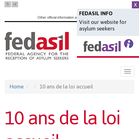
Skip
fr
nl
en
to
FEDASIL INFO
Other official information and services:
www.belgium.be
Visit our website for
main
asylum seekers
content
Togg
navi
Home
10 ans de la loi accueil
10 ans de la loi