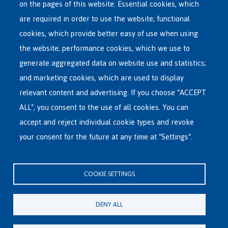
on the pages of this website: Essential cookies, which
Main
are required in order to use the website; functional
ASYLUM IN BELGIUM
menu
cookies, which provide better easy of use when using
RECEPTION CENTRES
the website; performance cookies, which we use to
VOLUNTARY RETURN
generate aggregated data on website use and statistics;
and marketing cookies, which are used to display
INTERNATIONAL
relevant content and advertising. If you choose "ACCEPT
ABOUT FEDASIL
ALL", you consent to the use of all cookies. You can
accept and reject individual cookie types and revoke
your consent for the future at any time at "Settings".
Fedasil's Head Office
Rue des Chartreux 21 , 1000 Bruxelles
COOKIE SETTINGS
E-mail : info@fedasil.be • T : +32-(0)2-213 44 11 • F : +32-(0)2-213 44 22
Privacy, copyright and disclaimer
|
Accessibility statement
|
Cookies
DENY ALL
statement
Cookie settings