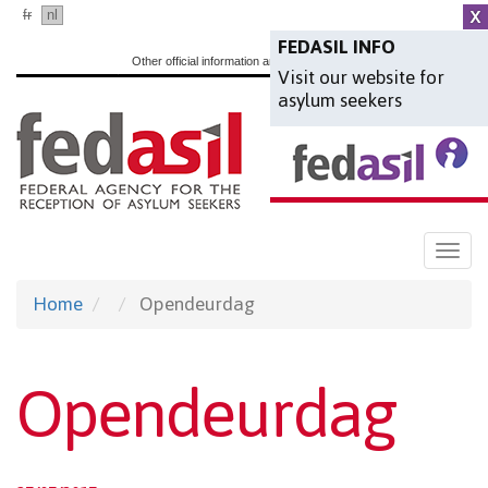
Skip
fr
nl
en
to
FEDASIL INFO
Other official information and services:
www.belgium.be
Visit our website for
main
asylum seekers
content
Togg
navi
Home
Opendeurdag
Opendeurdag