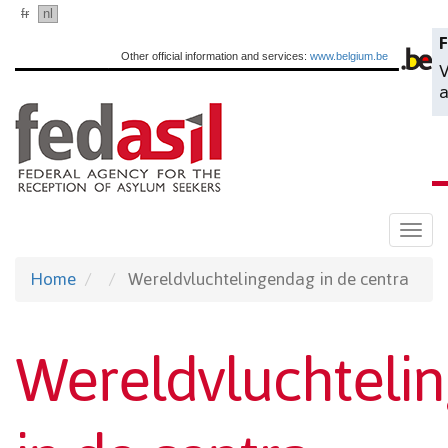
Skip
fr
nl
en
to
F
Other official information and services:
www.belgium.be
V
main
a
content
Togg
navi
Home
Wereldvluchtelingendag in de centra
Wereldvluchteli