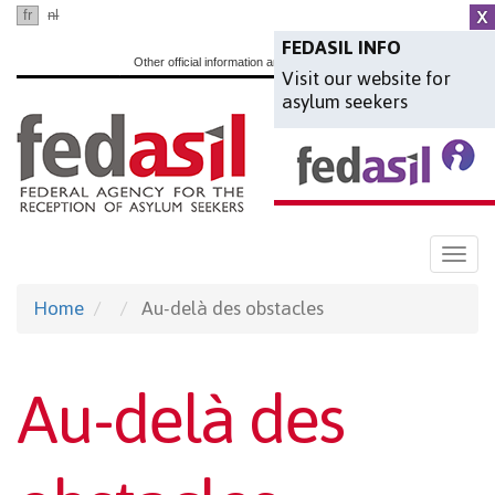
Skip
fr
nl
en
to
FEDASIL INFO
Other official information and services:
www.belgium.be
Visit our website for
main
asylum seekers
content
Togg
navi
Home
Au-delà des obstacles
Au-delà des