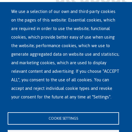
We use a selection of our own and third-party cookies
on the pages of this website: Essential cookies, which
Main
are required in order to use the website; functional
ASYLUM IN BELGIUM
menu
cookies, which provide better easy of use when using
RECEPTION CENTRES
the website; performance cookies, which we use to
VOLUNTARY RETURN
generate aggregated data on website use and statistics;
and marketing cookies, which are used to display
INTERNATIONAL
relevant content and advertising. If you choose "ACCEPT
ABOUT FEDASIL
ALL", you consent to the use of all cookies. You can
accept and reject individual cookie types and revoke
your consent for the future at any time at "Settings".
Fedasil's Head Office
Rue des Chartreux 21 , 1000 Bruxelles
COOKIE SETTINGS
E-mail : info@fedasil.be • T : +32-(0)2-213 44 11 • F : +32-(0)2-213 44 22