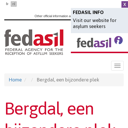
Skip
fr
nl
en
to
FEDASIL INFO
Other official information and services:
www.belgium.be
Visit our website for
main
asylum seekers
content
Togg
navi
Home
Bergdal, een bijzondere plek
Bergdal, een