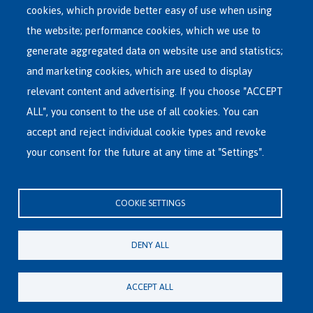
menu
cookies, which provide better easy of use when using
RECEPTION CENTRES
the website; performance cookies, which we use to
VOLUNTARY RETURN
generate aggregated data on website use and statistics;
and marketing cookies, which are used to display
INTERNATIONAL
relevant content and advertising. If you choose "ACCEPT
ABOUT FEDASIL
ALL", you consent to the use of all cookies. You can
accept and reject individual cookie types and revoke
your consent for the future at any time at "Settings".
Fedasil's Head Office
Rue des Chartreux 21 , 1000 Bruxelles
COOKIE SETTINGS
E-mail : info@fedasil.be • T : +32-(0)2-213 44 11 • F : +32-(0)2-213 44 22
Privacy, copyright and disclaimer
|
Accessibility statement
|
Cookies
DENY ALL
statement
Cookie settings
ACCEPT ALL