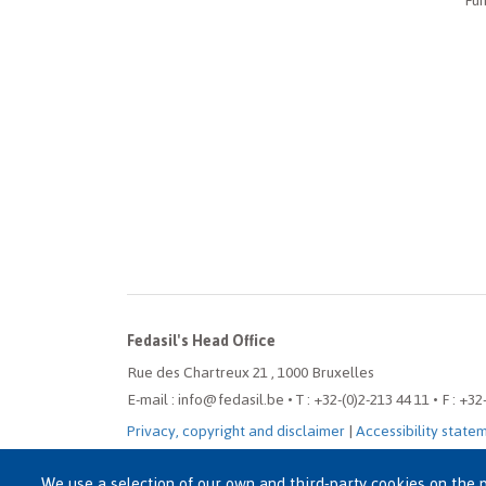
Fun
Fedasil's Head Office
Rue des Chartreux 21 , 1000 Bruxelles
E-mail : info@fedasil.be • T : +32-(0)2-213 44 11 • F : +32
Privacy, copyright and disclaimer
|
Accessibility state
Cookie settings
We use a selection of our own and third-party cookies on the p