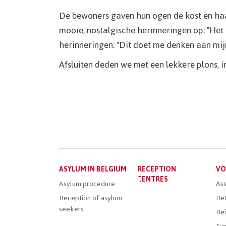
De bewoners gaven hun ogen de kost en haa
mooie, nostalgische herinneringen op: "Het i
herinneringen: "Dit doet me denken aan mijn 
Afsluiten deden we met een lekkere plons, 
Main
ASYLUM IN BELGIUM
RECEPTION
VO
menu
CENTRES
Asylum procedure
Ass
Reception of asylum
Ret
seekers
Rei