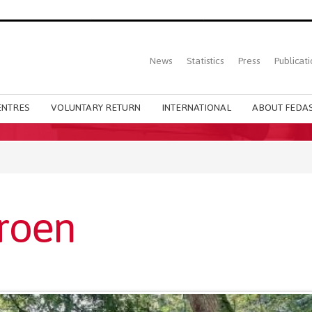
Top
News
Statistics
Press
Publicati
Main
menu
ENTRES
VOLUNTARY RETURN
INTERNATIONAL
ABOUT FEDAS
groen