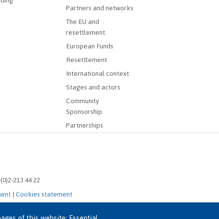
ding
Partners and networks
The EU and
resettlement
European Funds
Resettlement
International context
Stages and actors
Community
Sponsorship
Partnerships
-(0)2-213 44 22
ment
|
Cookies statement
ages of this website: Essential