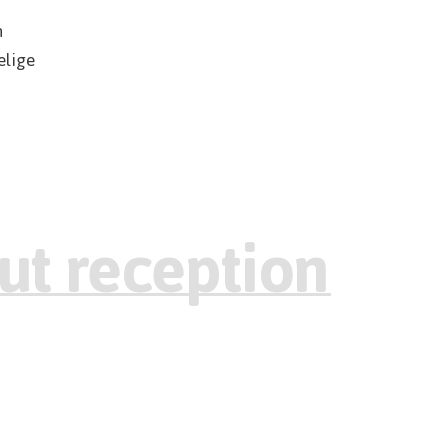
n
elige