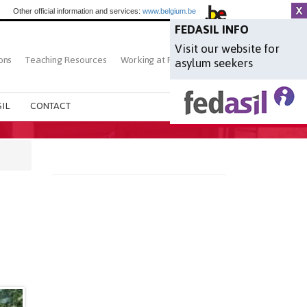
Other official information and services:
www.belgium.be
FEDASIL INFO
Visit our website for
ons
Teaching Resources
Working at Fedasil
Search
asylum seekers
IL
CONTACT