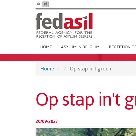
Skip
fr
nl
en
to
main
content
Main
HOME
ASYLUM IN BELGIUM
RECEPTION C
navigation
Home
Op stap in't groen
Op stap in't 
20/09/2023