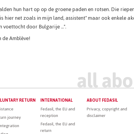
lden hun hart op op de groene paden en rotsen. Die riepe
s hier net zoals in mijn land, assistent" maar ook enkele ak
voettocht door Bulgarije ...".
in de Amblève!
LUNTARY RETURN
INTERNATIONAL
ABOUT FEDASIL
istance
Fedasil, the EU and
Privacy, copyright and
reception
disclaimer
urn journey
Fedasil, the EU and
ntegration
return