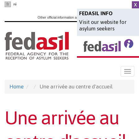
Skip
fr
nl
en
to
FEDASIL INFO
Other official information and services:
www.belgium.be
Visit our website for
main
asylum seekers
content
Togg
navi
Home
Une arrivée au centre d'accueil
Une arrivée au