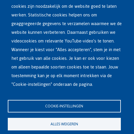
salaire KB
cookies zijn noodzakelijk om de website goed te laten
werken. Statistische cookies helpen ons om
Name
geaggregeerde gegevens te verzamelen waarmee we de
website kunnen verbeteren. Daarnaast gebruiken we
videocookies om relevante YouTube-video’s te tonen.
E-mail
Wanneer je kiest voor "Alles accepteren", stem je in met
het gebruik van alle cookies. Je kan er ook voor kiezen
om alleen bepaalde soorten cookies toe te staan. Jouw
National Number (R.R. N°) (11 numbers)
toestemming kan je op elk moment intrekken via de
"Cookie-instellingen" onderaan de pagina.
Next >
COOKIE-INSTELLINGEN
ALLES WEIGEREN