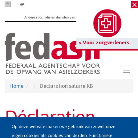
Ga
fr
nl
en
naar
Andere informatie en diensten van de overheid:
www.belgium.be
hoofdinhoud
> Voor zorgverleners
Togg
navi
Home
Déclaration salaire KB
Déclaration
Op deze website maken we gebruik van zowel onze
eigen cookies als cookies van derden. Functionele